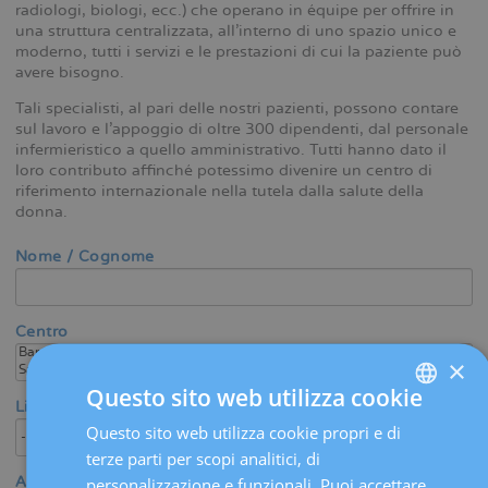
radiologi, biologi, ecc.) che operano in équipe per offrire in
una struttura centralizzata, all’interno di uno spazio unico e
moderno, tutti i servizi e le prestazioni di cui la paziente può
avere bisogno.
Tali specialisti, al pari delle nostri pazienti, possono contare
sul lavoro e l’appoggio di oltre 300 dipendenti, dal personale
infermieristico a quello amministrativo. Tutti hanno dato il
loro contributo affinché potessimo divenire un centro di
riferimento internazionale nella tutela dalla salute della
donna.
Nome / Cognome
Centro
×
Questo sito web utilizza cookie
Lingua
Questo sito web utilizza cookie propri e di
SPANISH
terze parti per scopi analitici, di
CATALÀ
Area medica / Specialità
personalizzazione e funzionali. Puoi accettare