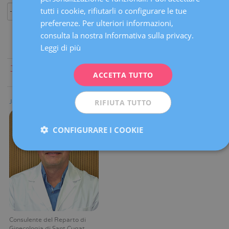
ENGLISH
tutti i cookie, rifiutarli o configurare le tue
preferenze. Per ulteriori informazioni,
FRENCH
consulta la nostra Informativa sulla privacy.
DEUTSCH
Leggi di più
ITALIANO
Tutti
|
A
|
B
|
C
|
D
|
E
|
F
|
G
|
H
|
I
|
J
|
K
|
L
|
M
|
N
|
O
|
P
|
Q
|
ACCETTA TUTTO
R
|
S
|
T
|
U
|
V
|
W
|
X
|
Y
|
Z
ESPAÑOL
RIFIUTA TUTTO
Joan M. Xiberta Pons
CONFIGURARE I COOKIE
Consulente del Reparto di
Ginecologia di Sant Cugat