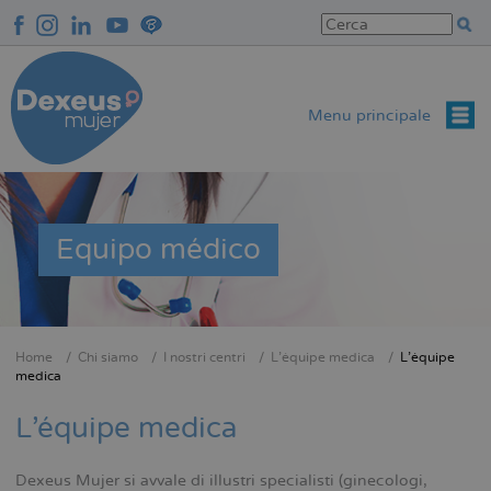
Salta
al
contenuto
principale
Menu principale
Equipo médico
Home
Chi siamo
I nostri centri
L'équipe medica
L'équipe
Briciole
medica
di
L'équipe medica
pane
Dexeus Mujer si avvale di illustri specialisti (ginecologi,