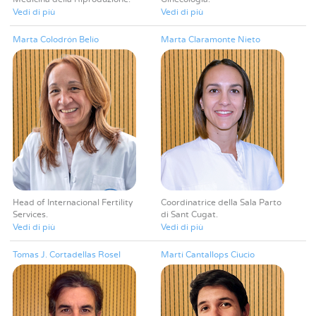
Vedi di più
Vedi di più
Marta Colodrón Belío
Marta Claramonte Nieto
Head of Internacional Fertility
Coordinatrice della Sala Parto
Services
di Sant Cugat
Vedi di più
Vedi di più
Tomas J. Cortadellas Rosel
Martí Cantallops Ciucio