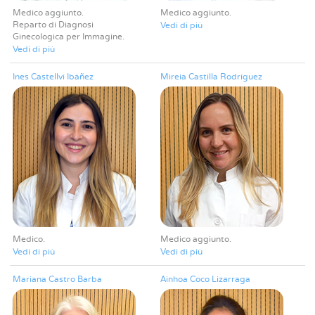
Medico aggiunto
Medico aggiunto
Reparto di Diagnosi
Vedi di più
Ginecologica per Immagine
Vedi di più
Ines Castellví Ibáñez
Mireia Castilla Rodríguez
Medico
Medico aggiunto
Vedi di più
Vedi di più
Mariana Castro Barba
Ainhoa Coco Lizarraga