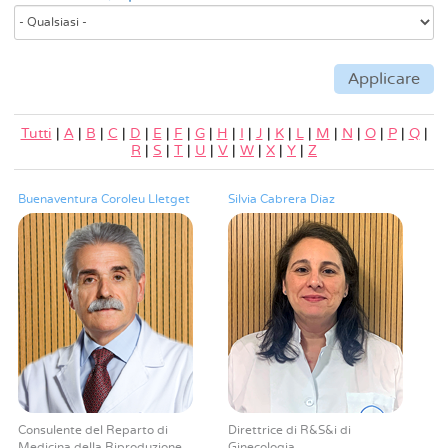
Tutti
|
A
|
B
|
C
|
D
|
E
|
F
|
G
|
H
|
I
|
J
|
K
|
L
|
M
|
N
|
O
|
P
|
Q
|
R
|
S
|
T
|
U
|
V
|
W
|
X
|
Y
|
Z
Buenaventura Coroleu Lletget
Silvia Cabrera Díaz
Consulente del Reparto di
Direttrice di R&S&i di
Medicina della Riproduzione
Ginecologia