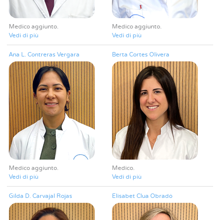
Medico aggiunto
Medico aggiunto
Vedi di più
Vedi di più
Ana L. Contreras Vergara
Berta Cortes Olivera
Medico aggiunto
Medico
Vedi di più
Vedi di più
Gilda D. Carvajal Rojas
Elisabet Clua Obradó