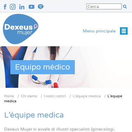
Salta
al
contenuto
principale
Menu principale
Equipo médico
Home
Chi siamo
I nostri centri
L'équipe medica
L'équipe
Briciole
medica
di
L'équipe medica
pane
Dexeus Mujer si avvale di illustri specialisti (ginecologi,