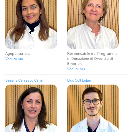
Agopunturista
Responsabile del Programma
di Donazione di Ovociti e di
Vedi di più
Embrioni
Vedi di più
Beatriz Carrasco Canal
Lluc Coll Lujan