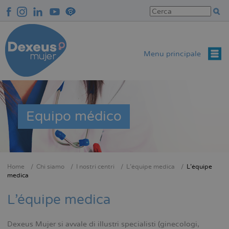
Salta
al
contenuto
principale
Menu principale
Equipo médico
Home
Chi siamo
I nostri centri
L'équipe medica
L'équipe
Briciole
medica
di
L'équipe medica
pane
Dexeus Mujer si avvale di illustri specialisti (ginecologi,