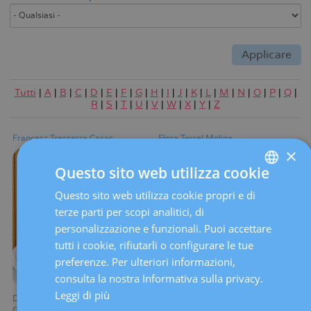
Tutti
|
A
|
B
|
C
|
D
|
E
|
F
|
G
|
H
|
I
|
J
|
K
|
L
|
M
|
N
|
O
|
P
|
Q
|
R
|
S
|
T
|
U
|
V
|
W
|
X
|
Y
|
Z
Francesc Tresserra Casas
Flora Terrel Molina
×
Questo sito web utilizza cookie
Questo sito web utilizza cookie propri e di
SPANISH
terze parti per scopi analitici, di
CATALÀ
personalizzazione e funzionali. Puoi accettare
ENGLISH
tutti i cookie, rifiutarli o configurare le tue
preferenze. Per ulteriori informazioni,
FRENCH
consulta la nostra Informativa sulla privacy.
DEUTSCH
Leggi di più
Direttore di R&S&i di
Medico aggiunto
Ginecologia
Reparto di Diagnosi