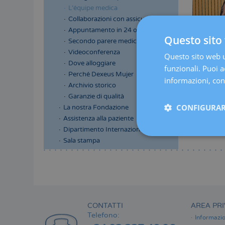
L'équipe medica
Collaborazioni con assicurazioni
Appuntamento in 24 ore
Questo sito 
Secondo parere medico
Videoconferenza
Questo sito web ut
Dove alloggiare
funzionali. Puoi ac
Perché Dexeus Mujer
informazioni, cons
Archivio storico
Garanzie di qualità
CONFIGURAR
La nostra Fondazione
Assistenza alla paziente
Dipartimento Internazionale
Sala stampa
Menú
lateral
principal
CONTATTI
AREA PRI
Telefono:
Informazio