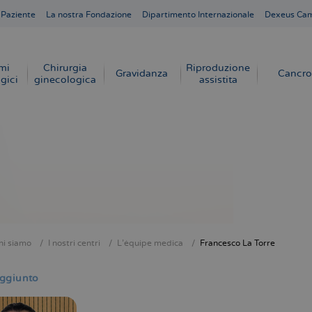
 Paziente
La nostra Fondazione
Dipartimento Internazionale
Dexeus Ca
mi
Chirurgia
Riproduzione
Gravidanza
Cancro
gici
ginecologica
assistita
hi siamo
I nostri centri
L'équipe medica
Francesco La Torre
e
ggiunto