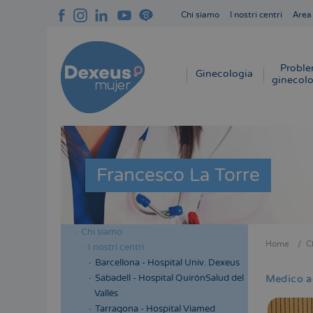
Salta
Chi siamo
I nostri centri
Area
al
Navegación
contenuto
superior
principale
cabecera
Proble
Navegación
Ginecologia
ginecolo
principal
Francesco La Torre
Chi siamo
Menú
Home
C
I nostri centri
Briciol
lateral
Barcellona - Hospital Univ. Dexeus
di
cabecera
Sabadell - Hospital QuirónSalud del
Medico a
pane
Vallés
Tarragona - Hospital Viamed