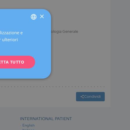
×
Gravidanza e Parto
Ginecologia Generale
lizzazione e
SPANISH
 ulteriori
CATALÀ
ENGLISH
ETTA TUTTO
FRENCH
DEUTSCH
ITALIANO
ESPAÑOL
Condividi
INTERNATIONAL PATIENT
English