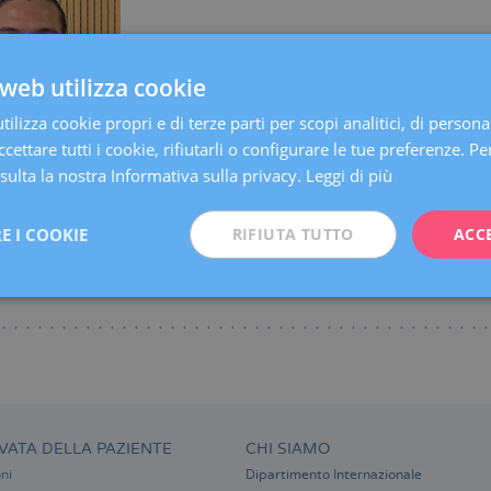
Centri:
Barcellona
web utilizza cookie
Lingue:
Spagnolo
Inglese
Italiano
Specialità:
Consulenza prima della Gravidanza
ilizza cookie propri e di terze parti per scopi analitici, di persona
cettare tutti i cookie, rifiutarli o configurare le tue preferenze. Per
ulta la nostra Informativa sulla privacy.
Leggi di più
E I COOKIE
RIFIUTA TUTTO
ACC
VATA DELLA PAZIENTE
CHI SIAMO
ni
Dipartimento Internazionale