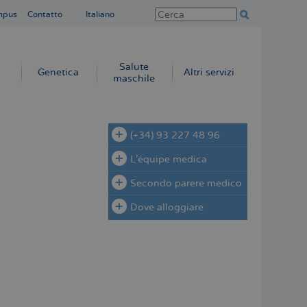
mpus
Contatto
Italiano
Salute
Genetica
Altri servizi
maschile
(+34) 93 227 48 96
L'équipe medica
Secondo parere medico
Dove alloggiare