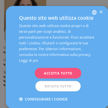
×
Questo sito web utilizza cookie
Questo sito web utilizza cookie propri e di
SPANISH
terze parti per scopi analitici, di
CATALÀ
personalizzazione e funzionali. Puoi accettare
ENGLISH
tutti i cookie, rifiutarli o configurare le tue
Centri:
preferenze. Per ulteriori informazioni,
FRENCH
Barcellona
consulta la nostra Informativa sulla privacy.
DEUTSCH
Leggi di più
Lingue:
Spagnolo
Inglese
Portoghese
ITALIANO
Specialità:
ACCETTA TUTTO
ESPAÑOL
Aborti Ricorrenti (Infertilità)
Diagnosi genetica preimpianto
Studio Integrato della Sterilità
Infertilità
Conservazione della fertilità
Tecniche di Riproduzione Assistita
RIFIUTA TUTTO
CONFIGURARE I COOKIE
Condividi