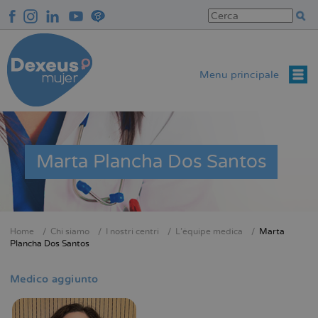
Salta
al
contenuto
principale
Menu principale
Marta Plancha Dos Santos
Home
Chi siamo
I nostri centri
L'équipe medica
Marta
Briciole
Plancha Dos Santos
di
pane
Medico aggiunto