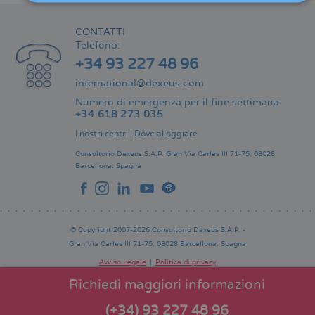
CONTATTI
Telefono:
+34 93 227 48 96
international@dexeus.com
Numero di emergenza per il fine settimana:
+34 618 273 035
I nostri centri
|
Dove alloggiare
Consultorio Dexeus S.A.P.
Gran Via Carles III 71-75.
08028
Barcellona.
Spagna
© Copyright 2007-2026 Consultorio Dexeus S.A.P. -
Gran Via Carles III 71-75. 08028 Barcellona. Spagna
Avviso Legale
Politica di privacy
Comitato Editoriale
Pie
Richiedi maggiori informazioni
de
página
(+34) 93 227 48 96