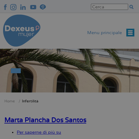
Salta
al
contenuto
principale
Menu principale
Home
Infertilità
Briciole
di
Marta Plancha Dos Santos
pane
Per saperne di più su
Marta
Plancha