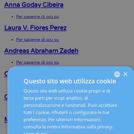
Dos
Anna Goday Cibeira
Santos
Per saperne di più su
Anna
Goday
Cibeira
Laura V. Fiores Perez
Per saperne di più su
Laura
V.
Fiores
Andreas Abraham Zadeh
Perez
Per saperne di più su
Andreas
Abraham
×
Zadeh
Candela Pomeraantz
Questo sito web utilizza cookie
Per saperne di più su
Candela
Questo sito web utilizza cookie propri e di
SPANISH
Pomeraantz
Cristina Benito Pedregosa
terze parti per scopi analitici, di
CATALÀ
personalizzazione e funzionali. Puoi accettare
Per saperne di più su
Cristina
ENGLISH
tutti i cookie, rifiutarli o configurare le tue
Benito
Pedregosa
Mariana B. Miguens
preferenze. Per ulteriori informazioni,
FRENCH
consulta la nostra Informativa sulla privacy.
DEUTSCH
Per saperne di più su
Mariana
Leggi di più