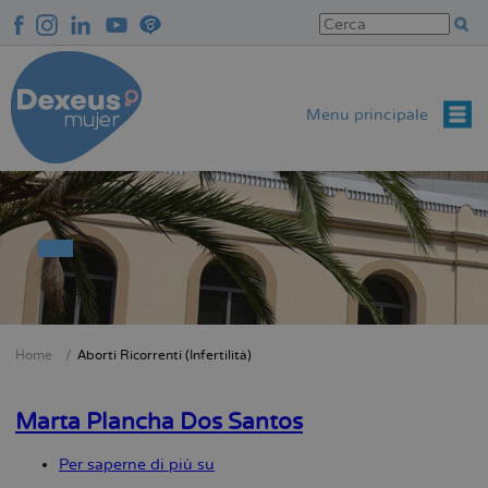
Salta
al
contenuto
principale
Menu principale
Home
Aborti Ricorrenti (Infertilità)
Briciole
di
Marta Plancha Dos Santos
pane
Per saperne di più su
Marta
Plancha