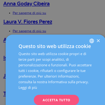
Dos
Anna Goday Cibeira
Santos
Per saperne di più su
Anna
Goday
Cibeira
Laura V. Fiores Perez
Per saperne di più su
Laura
V.
×
Fiores
Andreas Abraham Zadeh
Perez
Questo sito web utilizza cookie
Per saperne di più su
Andreas
Abraham
Questo sito web utilizza cookie propri e di
SPANISH
Zadeh
Isela E. Bañuelos Martinez
terze parti per scopi analitici, di
CATALÀ
personalizzazione e funzionali. Puoi accettare
Per saperne di più su
Isela
ENGLISH
tutti i cookie, rifiutarli o configurare le tue
E.
Bañuelos
Josep M. Gonzalo Carballes
preferenze. Per ulteriori informazioni,
FRENCH
Martinez
consulta la nostra Informativa sulla privacy.
Per saperne di più su
Josep
DEUTSCH
Leggi di più
M.
Gonzalo
Teresa Sánchez Escofet
ITALIANO
Carballes
ACCETTA TUTTO
ESPAÑOL
Per saperne di più su
Teresa