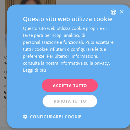
×
Questo sito web utilizza cookie
Questo sito web utilizza cookie propri e di
SPANISH
terze parti per scopi analitici, di
CATALÀ
personalizzazione e funzionali. Puoi accettare
ENGLISH
tutti i cookie, rifiutarli o configurare le tue
preferenze. Per ulteriori informazioni,
FRENCH
Centri:
consulta la nostra Informativa sulla privacy.
Sant Cugat
DEUTSCH
Leggi di più
Lingue:
ITALIANO
Spagnolo
Catalano
Inglese
Italiano
Francese
ACCETTA TUTTO
ESPAÑOL
Specialità:
Consulenza prima della Gravidanza
Gravidanza e Parto
Ginecologia Generale
RIFIUTA TUTTO
CONFIGURARE I COOKIE
Condividi