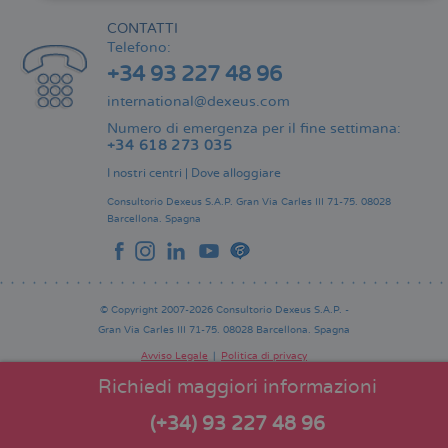
CONTATTI
Telefono:
+34 93 227 48 96
international@dexeus.com
Numero di emergenza per il fine settimana:
+34 618 273 035
I nostri centri
|
Dove alloggiare
Consultorio Dexeus S.A.P.
Gran Via Carles III 71-75.
08028
Barcellona.
Spagna
© Copyright 2007-2026 Consultorio Dexeus S.A.P. -
Gran Via Carles III 71-75. 08028 Barcellona. Spagna
Avviso Legale
Politica di privacy
Comitato Editoriale
Pie
Richiedi maggiori informazioni
de
página
(+34) 93 227 48 96