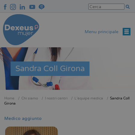
Salta
al
contenuto
principale
Menu principale
Sandra Coll Girona
Home
Chi siamo
I nostri centri
L'équipe medica
Sandra Coll
Briciole
Girona
di
pane
Medico aggiunto