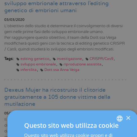
sviluppo embrionale attraverso l’editing
genetico di embrioni umani
03/03/2020
L'obiettivo dello studio è determinare il coinvolgimento di diversi
geni nelle prime fasi dello sviluppo embrionale umano.
Per raggiungere questo obiettivo, il team della Dott.ssa Veiga
modificherà questi geni con la tecnica di editing genetico CRISPR
/ Cas9, quindi studierà lo sviluppo degli embrioni modificati.
Tags:
editing genetico
investigazione
CRISPR/Cas9
sviluppo embrionale
riproduzione assistita
infertilità
Dott.ssa Anna Veiga
Dexeus Mujer ha ricostruito il clitoride
gratuitamente a 105 donne vittime della
mutilazione
05/02/2020
×
Il Programma di ricostruzione genitale forma parte dell’impegno
Questo sito web utilizza cookie
di assistenza sociale della Fondazione Dexeus Mujer ed è guidato
dal Dott. Pere Barri Soldevila, primo medico in Spagna a realizzare
Questo sito web utilizza cookie propri e di
SPANISH