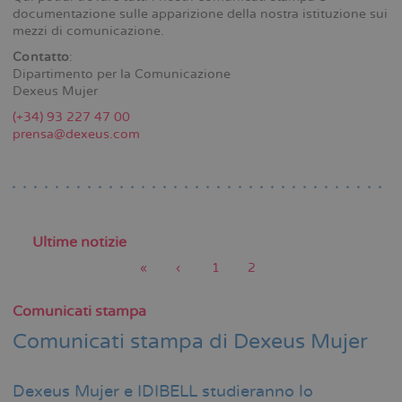
documentazione sulle apparizione della nostra istituzione sui
mezzi di comunicazione.
Contatto
:
Dipartimento per la Comunicazione
Dexeus Mujer
(+34) 93 227 47 00
prensa@dexeus.com
Ultime notizie
Prima
«
Pagina
‹
Pagina
1
Pagina
2
pagina
precedente
attuale
Paginazione
Comunicati stampa
Comunicati stampa di Dexeus Mujer
Dexeus Mujer e IDIBELL studieranno lo