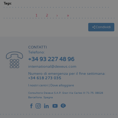
Tags:
Pagina
1
Pagina
2
Pagina
›
Ultima
»
attuale
successiva
pagina
Paginazione
Condividi
CONTATTI
Telefono:
+34 93 227 48 96
international@dexeus.com
Numero di emergenza per il fine settimana:
+34 618 273 035
I nostri centri
|
Dove alloggiare
Consultorio Dexeus S.A.P.
Gran Via Carles III 71-75.
08028
Barcellona.
Spagna