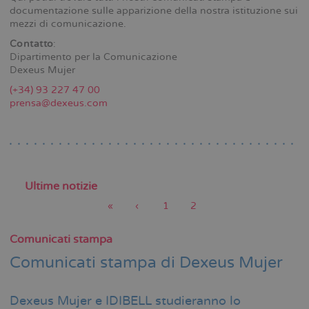
documentazione sulle apparizione della nostra istituzione sui
mezzi di comunicazione.
Contatto
:
Dipartimento per la Comunicazione
Dexeus Mujer
(+34) 93 227 47 00
prensa@dexeus.com
Ultime notizie
Prima
«
Pagina
‹
Pagina
1
Pagina
2
pagina
precedente
attuale
Paginazione
Comunicati stampa
Comunicati stampa di Dexeus Mujer
Dexeus Mujer e IDIBELL studieranno lo