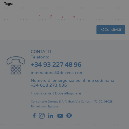
Tags:
Pagina
1
Pagina
2
Pagina
›
Ultima
»
attuale
successiva
pagina
Paginazione
Condividi
CONTATTI
Telefono:
+34 93 227 48 96
international@dexeus.com
Numero di emergenza per il fine settimana:
+34 618 273 035
I nostri centri
|
Dove alloggiare
Consultorio Dexeus S.A.P.
Gran Via Carles III 71-75.
08028
Barcellona.
Spagna