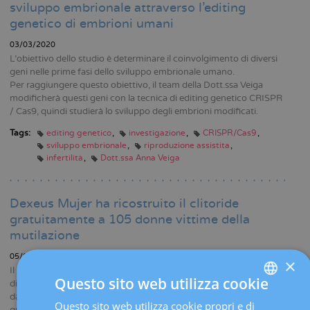
sviluppo embrionale attraverso l’editing
genetico di embrioni umani
03/03/2020
L'obiettivo dello studio è determinare il coinvolgimento di diversi
geni nelle prime fasi dello sviluppo embrionale umano.
Per raggiungere questo obiettivo, il team della Dott.ssa Veiga
modificherà questi geni con la tecnica di editing genetico CRISPR
/ Cas9, quindi studierà lo sviluppo degli embrioni modificati.
Tags:
editing genetico
investigazione
CRISPR/Cas9
sviluppo embrionale
riproduzione assistita
infertilità
Dott.ssa Anna Veiga
Dexeus Mujer ha ricostruito il clitoride
gratuitamente a 105 donne vittime della
mutilazione
05/02/2020
×
Il Programma di ricostruzione genitale forma parte dell’impegno
Questo sito web utilizza cookie
di assistenza sociale della Fondazione Dexeus Mujer ed è guidato
dal Dott. Pere Barri Soldevila, primo medico in Spagna a realizzare
Questo sito web utilizza cookie propri e di
SPANISH