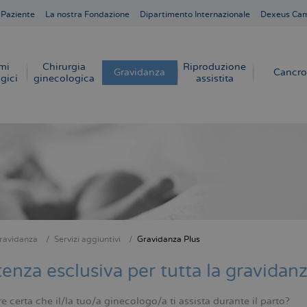
 Paziente
La nostra Fondazione
Dipartimento Internazionale
Dexeus Ca
mi
Chirurgia
Riproduzione
Gravidanza
Cancro
gici
ginecologica
assistita
ravidanza
Servizi aggiuntivi
Gravidanza Plus
e
tenza esclusiva per tutta la gravidan
e certa che il/la tuo/a ginecologo/a ti assista durante il parto?