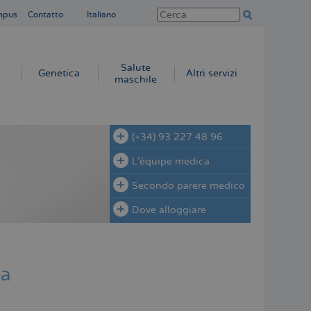
mpus
Contatto
Italiano
Salute
Genetica
Altri servizi
maschile
(+34) 93 227 48 96
L'équipe medica
Secondo parere medico
Dove alloggiare
za