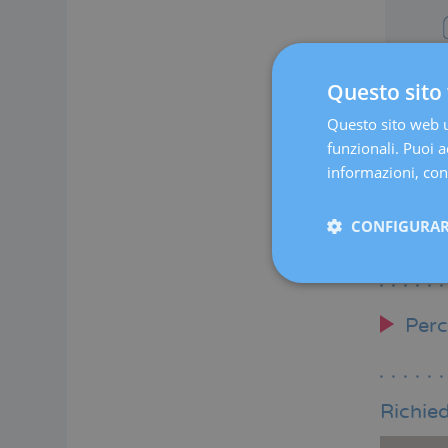
Consulta i
Questo sito 
Potrai av
Questo sito web ut
Sess
funzionali. Puoi ac
Con
informazioni, cons
Mas
CONFIGURAR
Riab
Ago
Perc
Richied