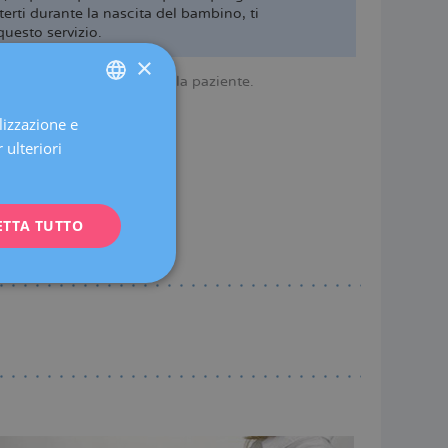
terti durante la nascita del bambino, ti
questo servizio.
×
l Servizio di assistenza alla paziente.
onne in gravidanza:
lizzazione e
SPANISH
 ulteriori
CATALÀ
ENGLISH
ETTA TUTTO
FRENCH
DEUTSCH
ITALIANO
ESPAÑOL