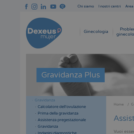
Salta
Chi siamo
I nostri centri
Area
al
Navegación
contenuto
superior
principale
cabecera
Proble
Navegación
Ginecologia
ginecolo
principal
Gravidanza Plus
Gravidanza
Menú
Menú
Home
G
Calcolatore dell’ovulazione
Briciol
lateral
lateral
Prima della gravidanza
di
Assis
cabecera
principal
Assistenza pregestazionale
pane
Gravidanza
Vuoi esser
Indagini diagnostiche