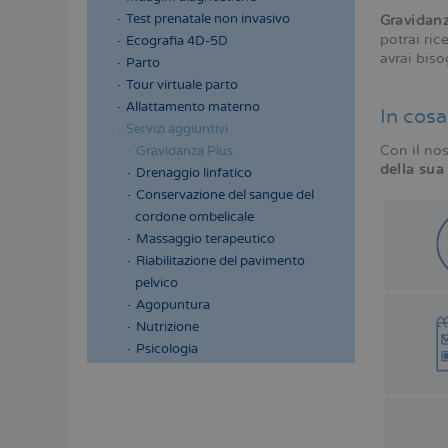
Test prenatale non invasivo
Gravidan
potrai rice
Ecografia 4D-5D
avrai bis
Parto
Tour virtuale parto
Allattamento materno
In cosa
Servizi aggiuntivi
Con il nos
Gravidanza Plus
della sua
Drenaggio linfatico
Conservazione del sangue del
cordone ombelicale
Massaggio terapeutico
Riabilitazione del pavimento
pelvico
Agopuntura
Nutrizione
Psicologia