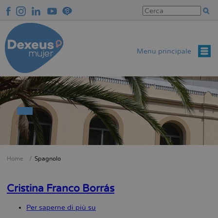
Salta
al
contenuto
principale
Menu principale
Home
Spagnolo
Briciole
di
Cristina Franco Borrás
pane
Per saperne di più su
Cristina
Franco