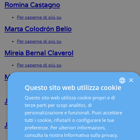
Borrás
Romina Castagno
Per saperne di più su
Romina
Castagno
Marta Colodrón Belío
Per saperne di più su
Marta
Colodrón
Belío
Mireia Bernal Claverol
Per saperne di più su
Mireia
Bernal
Claverol
Marta Ricart Calleja
×
Questo sito web utilizza cookie
Per saperne di più su
Marta
Ricart
Questo sito web utilizza cookie propri e di
SPANISH
Calleja
Juan R. Salinas Peña
terze parti per scopi analitici, di
CATALÀ
personalizzazione e funzionali. Puoi accettare
Per saperne di più su
Juan
ENGLISH
R.
tutti i cookie, rifiutarli o configurare le tue
Salinas
Josefina V. Lamas Briceño
preferenze. Per ulteriori informazioni,
FRENCH
Peña
consulta la nostra Informativa sulla privacy.
Per saperne di più su
Josefina
DEUTSCH