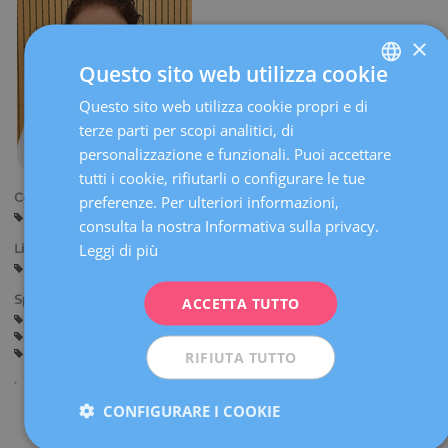
×
Questo sito web utilizza cookie
Questo sito web utilizza cookie propri e di
SPANISH
terze parti per scopi analitici, di
CATALÀ
personalizzazione e funzionali. Puoi accettare
ENGLISH
tutti i cookie, rifiutarli o configurare le tue
Centri:
preferenze. Per ulteriori informazioni,
FRENCH
Sabadell
Manresa
consulta la nostra Informativa sulla privacy.
DEUTSCH
Leggi di più
Lingue:
Spagnolo
Catalano
Inglese
Italiano
ITALIANO
Specialità:
ACCETTA TUTTO
ESPAÑOL
Aborti Ricorrenti (Infertilità)
Diagnosi genetica preimpianto
Studio Integrato della Sterilità
Infertilità
Conservazione della fertilità
Tecniche di Riproduzione Assistita
RIFIUTA TUTTO
CONFIGURARE I COOKIE
Condividi