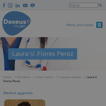
Salta
al
contenuto
principale
Menu principale
Laura V. Fiores Perez
Home
Chi siamo
I nostri centri
L'équipe medica
Laura V.
Briciole
Fiores Perez
di
pane
Medico aggiunto