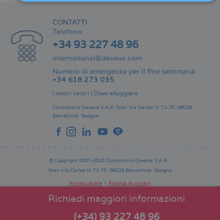
CONTATTI
Telefono:
+34 93 227 48 96
international@dexeus.com
Numero di emergenza per il fine settimana:
+34 618 273 035
I nostri centri
|
Dove alloggiare
Consultorio Dexeus S.A.P.
Gran Via Carles III 71-75.
08028
Barcellona.
Spagna
© Copyright 2007-2026 Consultorio Dexeus S.A.P. -
Gran Via Carles III 71-75. 08028 Barcellona. Spagna
Avviso Legale
Politica di privacy
Comitato Editoriale
Pie
Richiedi maggiori informazioni
de
página
(+34) 93 227 48 96