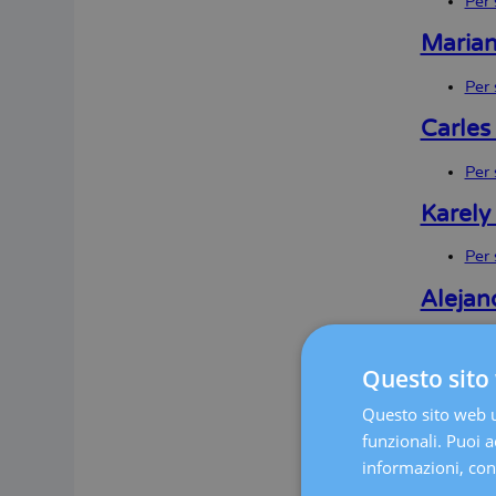
Per 
Marian
Per 
Carles
Per 
Karely
Per 
Alejan
Per 
Questo sito 
Maria 
Questo sito web ut
Per 
funzionali. Puoi ac
Francy
informazioni, cons