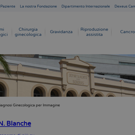
 Paziente
La nostra Fondazione
Dipartimento Internazionale
Dexeus Ca
mi
Chirurgia
Riproduzione
Gravidanza
Cancro
gici
ginecologica
assistita
iagnosi Ginecologica per Immagine
e
N. Blanche