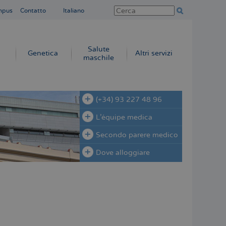
mpus
Contatto
Italiano
Salute
Genetica
Altri servizi
maschile
(+34) 93 227 48 96
L'équipe medica
Secondo parere medico
Dove alloggiare