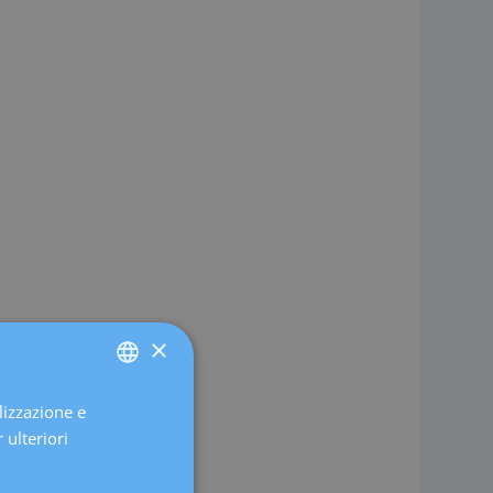
×
lizzazione e
SPANISH
 ulteriori
CATALÀ
ENGLISH