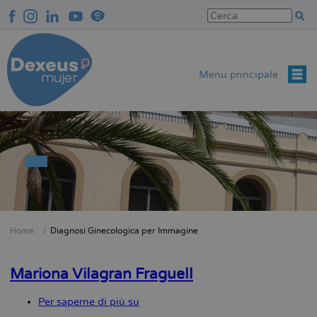
Salta
al
contenuto
principale
Menu principale
Home
Diagnosi Ginecologica per Immagine
Briciole
di
Mariona Vilagran Fraguell
pane
Per saperne di più su
Mariona
Vilagran