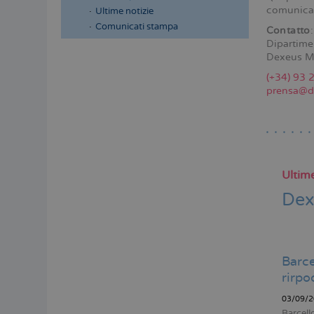
comunica
Ultime notizie
Comunicati stampa
Contatto
:
Dipartime
Menú
Dexeus M
lateral
(+34) 93 
principal
prensa@d
Ultime
Dex
Barce
rirpo
03/09/2
Barcell