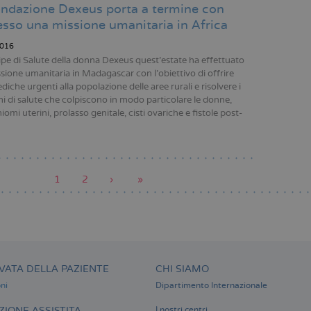
ndazione Dexeus porta a termine con
sso una missione umanitaria in Africa
016
pe di Salute della donna Dexeus quest’estate ha effettuato
sione umanitaria in Madagascar con l’obiettivo di offrire
iche urgenti alla popolazione delle aree rurali e risolvere i
i di salute che colpiscono in modo particolare le donne,
mi uterini, prolasso genitale, cisti ovariche e fistole post-
Pagina
1
Pagina
2
Pagina
›
Ultima
»
attuale
successiva
pagina
zione
VATA DELLA PAZIENTE
CHI SIAMO
ni
Dipartimento Internazionale
IONE ASSISTITA
I nostri centri