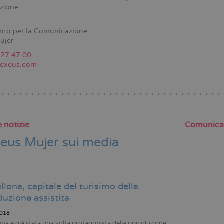
zione.
nto per la Comunicazione
ujer
227 47 00
exeus.com
 notizie
Comunica
eus Mujer sui media
Paginazion
llona, capitale del turisimo della
duzione assistita
018
ona è già stata una volta protagonista della riproduzione