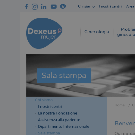
Salta
Chi siamo
I nostri centri
Area
al
Navegación
contenuto
superior
principale
cabecera
Proble
Navegación
Ginecologia
ginecolo
principal
Sala stampa
Chi siamo
Menú
Home
C
I nostri centri
Briciol
lateral
La nostra Fondazione
di
cabecera
Assistenza alla paziente
Benven
pane
Dipartimento Internazionale
Sala stampa
Qui potrai