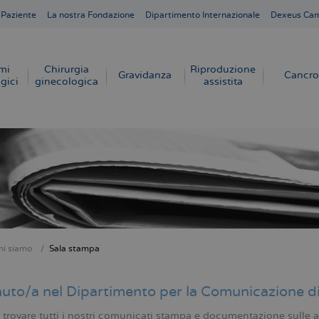
 Paziente
La nostra Fondazione
Dipartimento Internazionale
Dexeus Ca
mi
Chirurgia
Riproduzione
Gravidanza
Cancro
gici
ginecologica
assistita
hi siamo
Sala stampa
e
uto/a nel Dipartimento per la Comunicazione d
 trovare tutti i nostri comunicati stampa e documentazione sulle ap