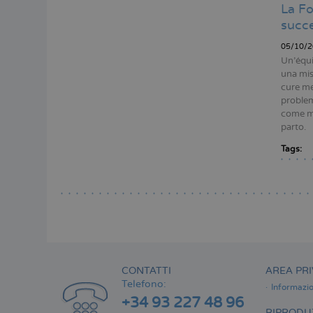
La Fo
succe
05/10/2
Un’équi
una mis
cure med
problem
come mio
parto.
Tags:
Pagina
CONTATTI
AREA PRI
Telefono:
Informazio
+34 93 227 48 96
RIPRODUZ