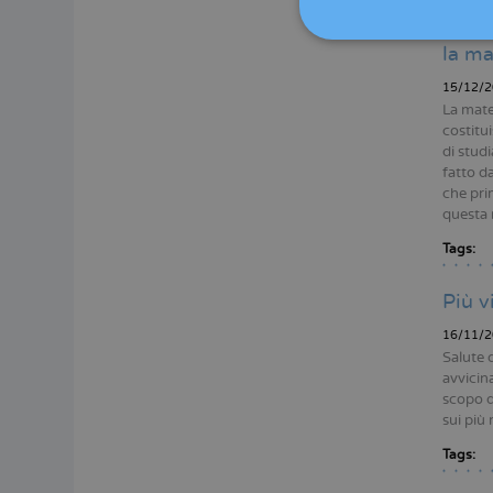
La Sp
la ma
15/12/2
La mate
costitu
di studi
fatto da
che pri
questa 
Tags:
Più v
16/11/2
Salute 
avvicina
scopo di
sui più 
Tags: