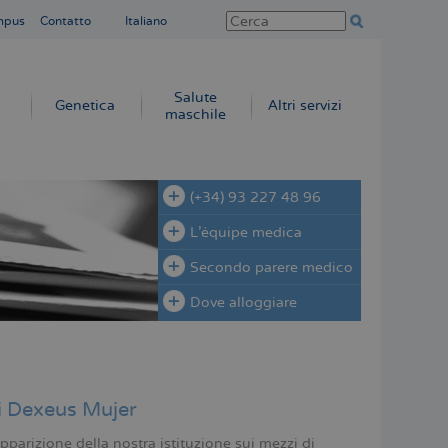
mpus
Contatto
Italiano
Salute
Genetica
Altri servizi
maschile
(+34) 93 227 48 96
L'équipe medica
Secondo parere medico
Dove alloggiare
i Dexeus Mujer
parizione della nostra istituzione sui mezzi di