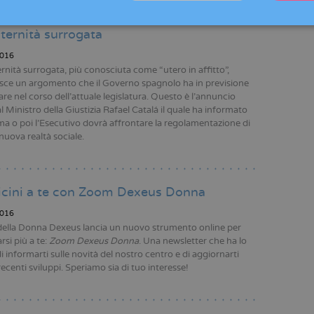
agna prepara una legge per regolamentare
ternità surrogata
016
rnità surrogata, più conosciuta come “utero in affitto”,
isce un argomento che il Governo spagnolo ha in previsione
are nel corso dell’attuale legislatura. Questo è l’annuncio
l Ministro della Giustizia Rafael Catalá il quale ha informato
ma o poi l’Esecutivo dovrà affrontare la regolamentazione di
nuova realtà sociale.
icini a te con Zoom Dexeus Donna
016
della Donna Dexeus lancia un nuovo strumento online per
rsi più a te:
Zoom Dexeus Donna
. Una newsletter che ha lo
 informarti sulle novità del nostro centro e di aggiornarti
recenti sviluppi. Speriamo sia di tuo interesse!