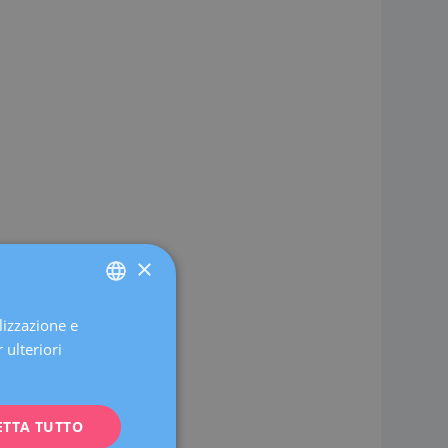
×
lizzazione e
SPANISH
 ulteriori
CATALÀ
ENGLISH
ETTA TUTTO
FRENCH