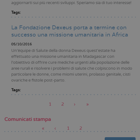
aggiornarti sui più recenti sviluppi. Speriamo sia di tuo interesse!
Tags:
La Fondazione Dexeus porta a termine con
successo una missione umanitaria in Africa
05/10/2016
Un’équipe di Salute della donna Dexeus quest’estate ha
effettuato una missione umanitaria in Madagascar con
l’obiettivo di offrire cure mediche urgenti alla popolazione delle
aree rurali e risolvere i problemi di salute che colpiscono in modo
particolare le donne, come miomi uterini, prolasso genitale, cisti
ovariche e fistole post-parto.
Tags:
Pagina
1
Pagina
2
Pagina
›
Ultima
»
attuale
successiva
pagina
Paginazione
Comunicati stampa
Prima
«
Pagina
‹
Pagina
1
Pagina
2
pagina
precedente
attuale
Paginazione