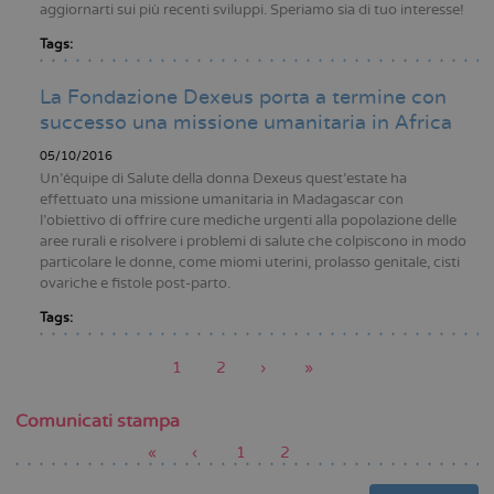
aggiornarti sui più recenti sviluppi. Speriamo sia di tuo interesse!
Tags:
La Fondazione Dexeus porta a termine con
successo una missione umanitaria in Africa
05/10/2016
Un’équipe di Salute della donna Dexeus quest’estate ha
effettuato una missione umanitaria in Madagascar con
l’obiettivo di offrire cure mediche urgenti alla popolazione delle
aree rurali e risolvere i problemi di salute che colpiscono in modo
particolare le donne, come miomi uterini, prolasso genitale, cisti
ovariche e fistole post-parto.
Tags:
Pagina
1
Pagina
2
Pagina
›
Ultima
»
attuale
successiva
pagina
Paginazione
Comunicati stampa
Prima
«
Pagina
‹
Pagina
1
Pagina
2
pagina
precedente
attuale
Paginazione